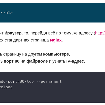
оит
браузер
, то, перейдя всё по тому же адресу (
http:
ся стандартная страница
Nginx
.
ь страницу на другом
компьютере
,
ть
порт 80
на
файрволе
и узнать
IP-адрес
.
dd-port=80/tcp --permanent

eload
