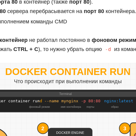
орта 80
в контейнер (также
порт 80
).
80
сервера перебрасывается на
порт 80
контейнера
выполнением команды CMD
контейнер
не работал постоянно в
фоновом режим
ажать
CTRL + C
), то нужно убрать опцию
из кома
-d