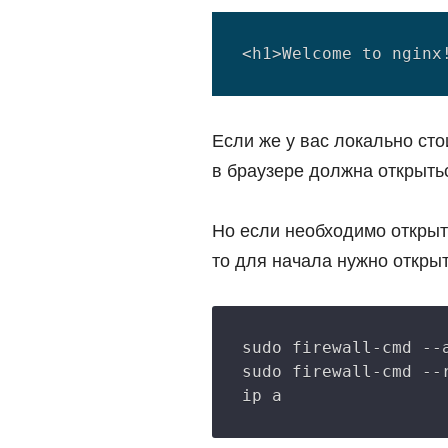
Если же у вас локально ст
в браузере должна открыть
Но если необходимо открыт
то для начала нужно откры
sudo firewall-cmd --a
sudo firewall-cmd --r