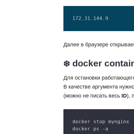
Далее в браузере открываем 
docker contain
Для остановки работающе
В качестве аргумента нужн
(можно не писать весь
ID
),
docker stop mynginx
