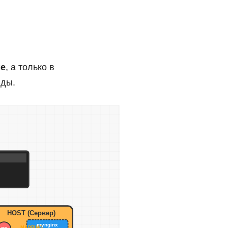
.
е
, а только в
нды.