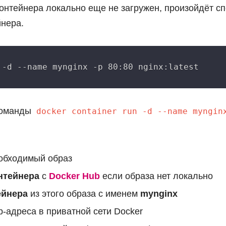
онтейнера локально еще не загружен, произойдёт спе
йнера.
команды
docker container run -d --name myngin
еобходимый образ
нтейнера
с
Docker Hub
если образа нет локально
ейнера
из этого образа с именем
mynginx
p-адреса в приватной сети Docker