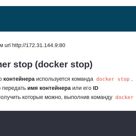
url http://172.31.144.9:80
er stop (docker stop)
го
контейнера
используется команда
.
docker stop
о передать
имя контейнера
или его
ID
 получить которые можно, выполнив команду
docker