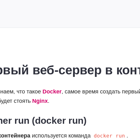
рвый веб-сервер в ко
знаем, что такое
Docker
, самое время создать перв
будет стоять
Nginx
.
ner run (docker run)
контейнера
используется команда
.
docker run