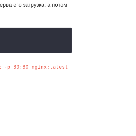
рва его загрузка, а потом
x -p 80:80 nginx:latest