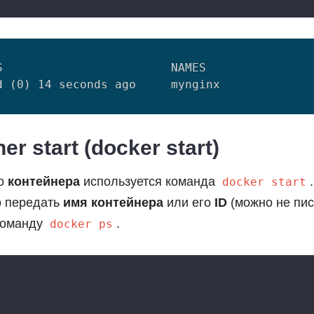
                        NAMES

er start (docker start)
го
контейнера
используется команда
.
docker start
о передать
имя контейнера
или его
ID
(можно не пис
команду
.
docker ps