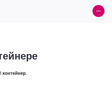
Open
Sideba
нтейнере
ый
контейнер
.