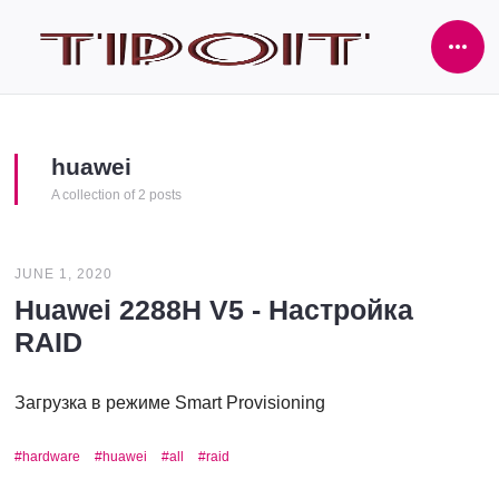
Ope
Side
huawei
A collection of 2 posts
JUNE 1, 2020
Huawei 2288H V5 - Настройка
RAID
Загрузка в режиме Smart Provisioning
hardware
huawei
all
raid