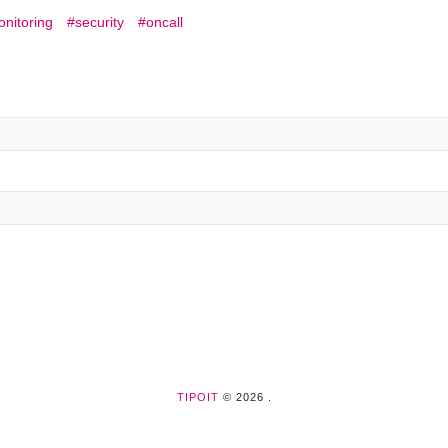
nitoring
security
oncall
TIPOIT
© 2026 .