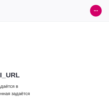
Open
Sideba
PI_URL
адаётся в
енная задаётся