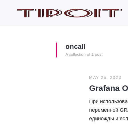
oncall
A collection of 1 post
MAY 25, 2023
Grafana 
При использован
переменной GRA
единожды и если