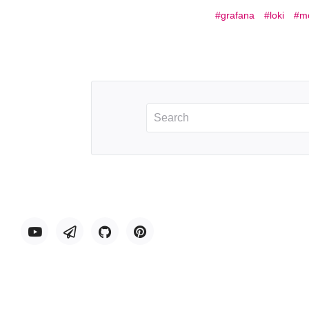
grafana
loki
mo
Youtube
Telegram
GitHub
Pinterest