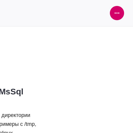
Open
Sideba
 MsSql
ь директории
примеры с /tmp,