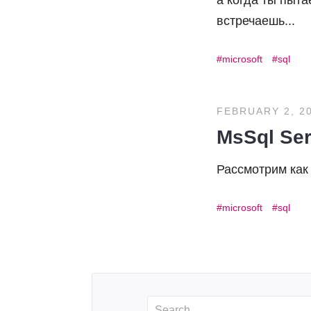
а когда ты пыт
встречаешь...
microsoft
sql
FEBRUARY 2, 2
MsSql Ser
Рассмотрим как 
microsoft
sql