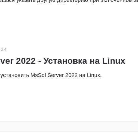
аешься указать другую директорию при включенном se
024
ver 2022 - Установка на Linux
установить MsSql Server 2022 на Linux.