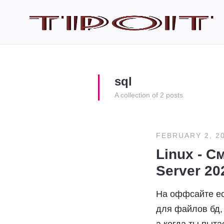
sql
A collection of 2 posts
FEBRUARY 2, 2
Linux - 
Server 20
На оффсайте ес
для файлов бд, 