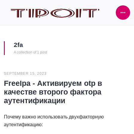
Ope
Side
2fa
A collection of 1 post
SEPTEMBER 15, 2023
FreeIpa - Активируем otp в
качестве второго фактора
аутентификации
Почему важно использовать двухфакторную
аутентификацию: