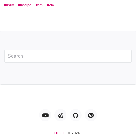
linux
freeipa
otp
2fa
Youtube
Telegram
GitHub
Pinterest
TIPOIT
© 2026 .