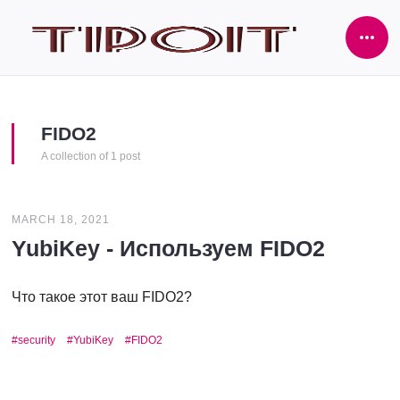
Ope
Side
FIDO2
A collection of 1 post
MARCH 18, 2021
YubiKey - Используем FIDO2
Что такое этот ваш FIDO2?
security
YubiKey
FIDO2