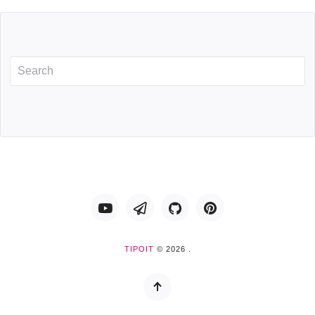
Youtube
Telegram
GitHub
Pinterest
TIPOIT
© 2026 .
Back