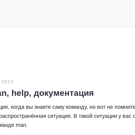
 2023
an, help, документация
ия, когда вы знаете саму команду, но вот не помнит
аспространённая ситуация. В такой ситуации у вас 
оманде man.