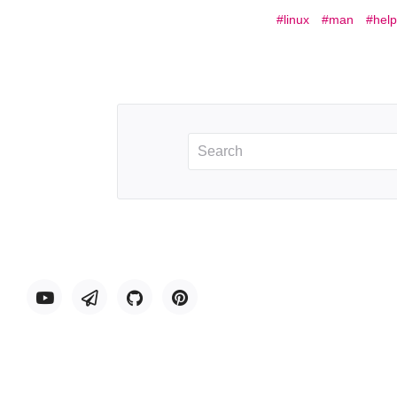
linux
man
help
Youtube
Telegram
GitHub
Pinterest