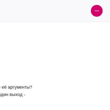
Open
Sideba
е её аргументы?
один выход -