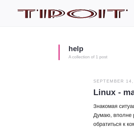
help
A collection of 1 post
SEPTEMBER 14,
Linux - m
Знакомая ситуац
Думаю, вполне р
обратиться к к