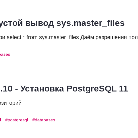
устой вывод sys.master_files
и select * from sys.master_files Даём разрешения по
bases
.10 - Установка PostgreSQL 11
озиторий
l
postgresql
databases