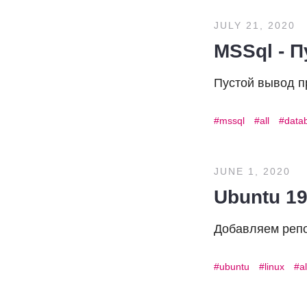
JULY 21, 2020
MSSql - П
Пустой вывод пр
mssql
all
data
JUNE 1, 2020
Ubuntu 19
Добавляем реп
ubuntu
linux
al