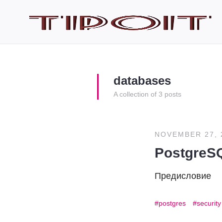
databases
A collection of 3 posts
NOVEMBER 27, 
PostgreSQ
Предисловие
postgres
security