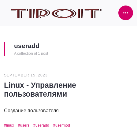
Ope
Side
useradd
A collection of 1 post
SEPTEMBER 15, 2023
Linux - Управление
пользователями
Создание пользователя
linux
users
useradd
usermod