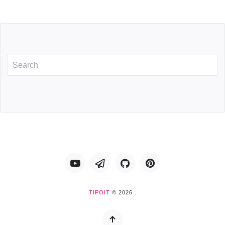
Youtube
Telegram
GitHub
Pinterest
TIPOIT
© 2026 .
Back