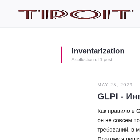
inventarization
A collection of 1 post
MAY 25, 2023
GLPI - И
Как правило в G
он не совсем по
требований, в 
Поэтому я реши