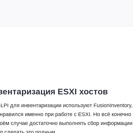
нвентаризация ESXI хостов
LPI для инвентаризации используют FusionInventory,
нравился именно при работе с ESXI. Но всё конечно 
моём случае достаточно выполнять сбор информации
л сделать это родным...