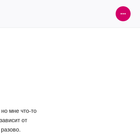
Open
Sideba
 но мне что-то
зависит от
 разово.