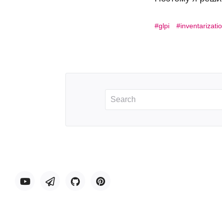
glpi
inventarizati
Youtube
Telegram
GitHub
Pinterest