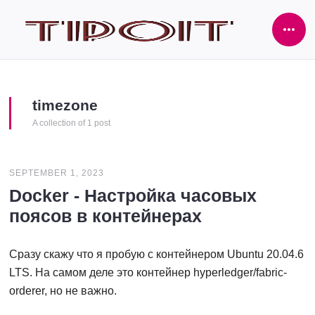
Ope
Side
timezone
A collection of 1 post
SEPTEMBER 1, 2023
Docker - Настройка часовых
поясов в контейнерах
Сразу скажу что я пробую с контейнером Ubuntu 20.04.6
LTS. На самом деле это контейнер hyperledger/fabric-
orderer, но не важно.