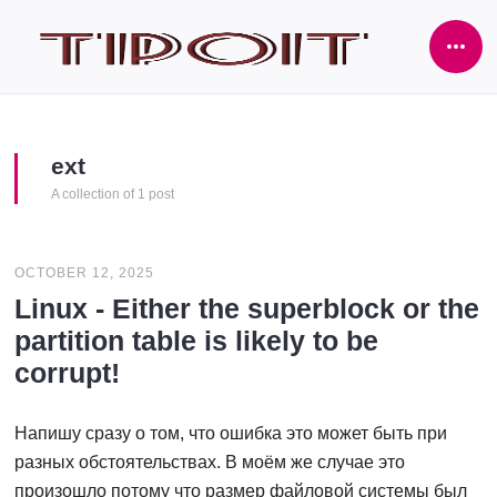
Ope
Side
ext
A collection of 1 post
OCTOBER 12, 2025
Linux - Either the superblock or the
partition table is likely to be
corrupt!
Напишу сразу о том, что ошибка это может быть при
разных обстоятельствах. В моём же случае это
произошло потому что размер файловой системы был