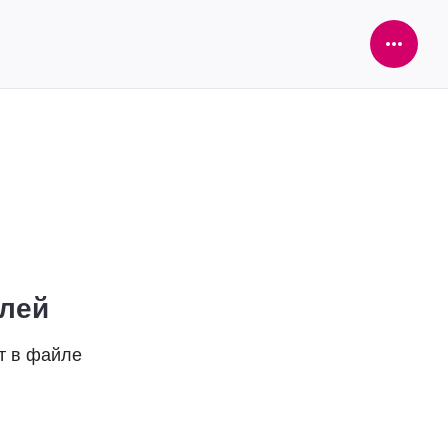
Open
Sideba
елей
т в файле