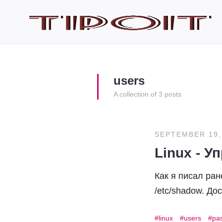
users
A collection of 3 posts
SEPTEMBER 19,
Linux - 
Как я писал ра
/etc/shadow. До
linux
users
pa