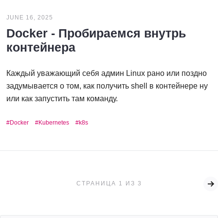
JUNE 16, 2025
Docker - Пробираемся внутрь
контейнера
Каждый уважающий себя админ Linux рано или поздно
задумывается о том, как получить shell в контейнере ну
или как запустить там команду.
Docker
Kubernetes
k8s
СТРАНИЦА 1 ИЗ 3
Ol
Po