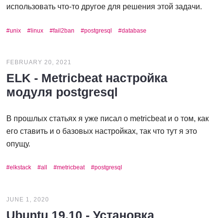
использовать что-то другое для решения этой задачи.
unix
linux
fail2ban
postgresql
database
FEBRUARY 20, 2021
ELK - Metricbeat настройка
модуля postgresql
В прошлых статьях я уже писал о metricbeat и о том, как
его ставить и о базовых настройках, так что тут я это
опущу.
elkstack
all
metricbeat
postgresql
JUNE 1, 2020
Ubuntu 19.10 - Установка