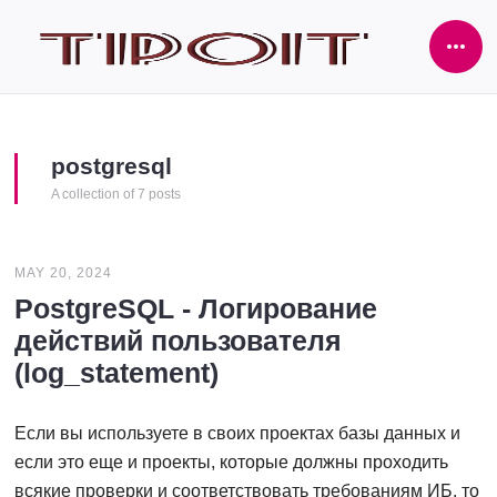
Ope
Side
postgresql
A collection of 7 posts
MAY 20, 2024
PostgreSQL - Логирование
действий пользователя
(log_statement)
Если вы используете в своих проектах базы данных и
если это еще и проекты, которые должны проходить
всякие проверки и соответствовать требованиям ИБ, то