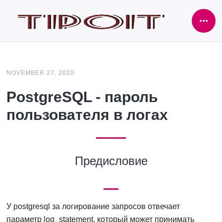
Ope
Side
NOVEMBER 27, 2020
PostgreSQL - пароль
пользователя в логах
Предисловие
У postgresql за логирование запросов отвечает
параметр log_statement, который может принимать