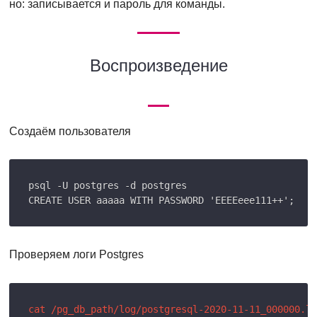
но: записывается и пароль для команды.
Воспроизведение
Создаём пользователя
psql -U postgres -d postgres

Проверяем логи Postgres