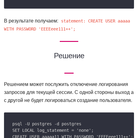
В результате получаем:
statement: CREATE USER aaaaa
WITH PASSWORD 'EEEEeee111++';
Решение
Решением может послужить отключение логирования
запросов для текущей сессии. С одной стороны выход а
с другой не будет логироваться создание пользователя.
psql -U postgres -d postgres

SET LOCAL log_statement = 'none';
