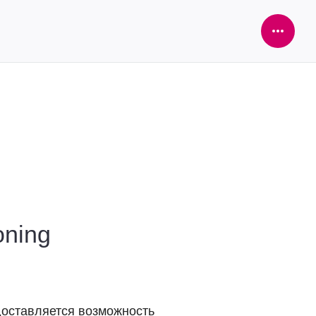
Open
Sideba
oning
едоставляется возможность