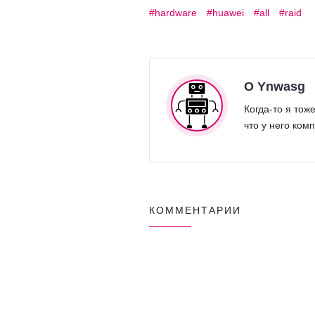
hardware
huawei
all
raid
О Ynwasg
Когда-то я то
что у него ком
КОММЕНТАРИИ