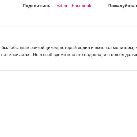
Поделиться:
Twitter
Facebook
Пожалуйста 
же был обычным эникейщиком, который ходил и включал мониторы, к
п не включается. Но в своё время мне это надоело, и я пошёл даль