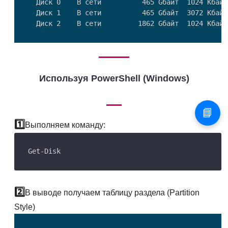
  Диск 0    В сети          465 Gбайт  1024 Kбайт

  Диск 1    В сети          465 Gбайт  3072 Kбайт 
Используя PowerShell (Windows)
📘
Выполняем команду:
В выводе получаем таблицу раздела (Partition
Style)