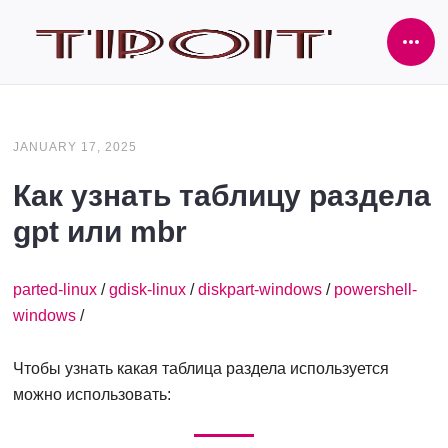
Ope
Side
JANUARY 17, 2025
Как узнать таблицу раздела
gpt или mbr
parted-linux
/
gdisk-linux
/
diskpart-windows
/
powershell-
windows
/
Чтобы узнать какая таблица раздела используется
можно использовать: