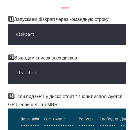
Запускаем diskpart через командную строку:
Выводим список всех дисков
Если под GPT у диска стоит * значит используется
GPT, если нет - то MBR
  Диск ###  Состояние      Размер   Свободно Дин  
  --------  -------------  -------  -------  ---  