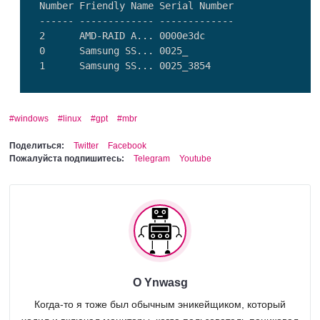
Number Friendly Name Serial Number                    Heal
------ ------------- -------------               
2      AMD-RAID A... 0000e3dc			              Healthy              1.82TB 			GPT

0      Samsung SS... 0025_				              Healthy              465.76 GB 		MBR

windows
linux
gpt
mbr
Поделиться:
Twitter
Facebook
Пожалуйста подпишитесь:
Telegram
Youtube
О Ynwasg
Когда-то я тоже был обычным эникейщиком, который