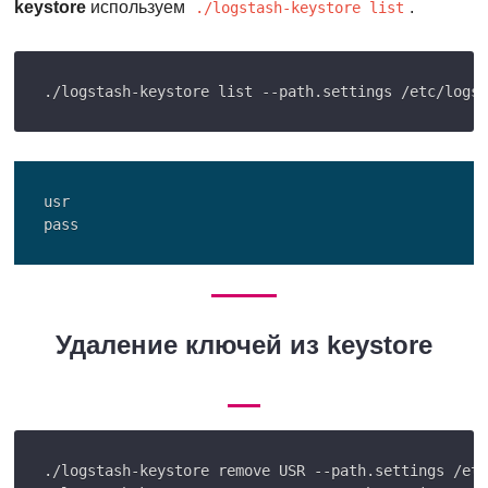
keystore
используем
.
./logstash-keystore list
usr

Удаление ключей из keystore
./logstash-keystore remove USR --path.settings /etc