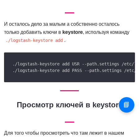
И осталось дело за малым а собственно осталось
только добавить ключи в
keystore
, используя команду
.
./logstash-keystore add
./logstash-keystore add USR --path.settings /etc/lo
Просмотр ключей в keystore
📘
Для того чтобы просмотреть что там лежит в нашем