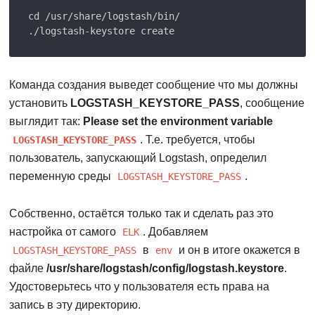
cd /usr/share/logstash/bin/

Команда создания выведет сообщение что мы должны
установить
LOGSTASH_KEYSTORE_PASS
, сообщение
выглядит так:
Please set the environment variable
. Т.е. требуется, чтобы
LOGSTASH_KEYSTORE_PASS
пользователь, запускающий Logstash, определил
переменную среды
.
LOGSTASH_KEYSTORE_PASS
Собственно, остаётся только так и cделать раз это
настройка от самого
. Добавляем
ELK
в
и он в итоге окажется в
LOGSTASH_KEYSTORE_PASS
env
файле
/usr/share/logstash/config/logstash.keystore
.
Удостоверьтесь что у пользователя есть права на
запись в эту директорию.