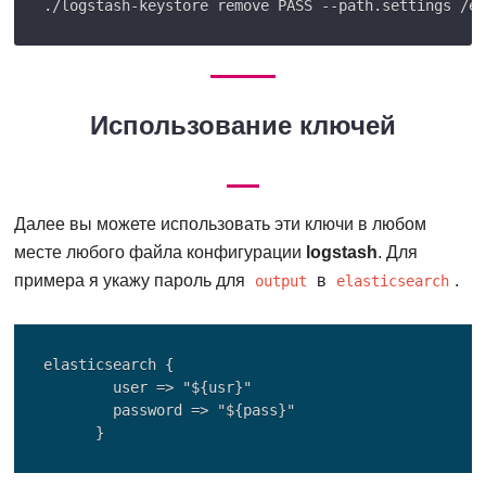
Использование ключей
Далее вы можете использовать эти ключи в любом
месте любого файла конфигурации
logstash
. Для
примера я укажу пароль для
в
.
output
elasticsearch
elasticsearch {

        user => "${usr}"

        password => "${pass}"
