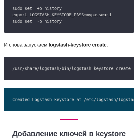
sudo set  +o history

export LOGSTASH_KEYSTORE_PASS=mypassword

И снова запускаем
logstash-keystore create
.
Добавление ключей в keystore